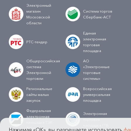
Электронный
магазин
Система торгов
Московской
Сбербанк-АСТ
области
Единая
электронная
РТС-тендер
торговая
площадка
Общероссийская
АО
система
«Электронные
Электронной
торговые
торговли
системы»
Региональные
Всероссийская
сайты малых
универсальная
закупок
площадка
Федеральная
Электронная
электронная
торговая
площадка ТЭК-
площадка ГПБ
Торг
Нажимая «OK», вы разрешаете использовать
фа