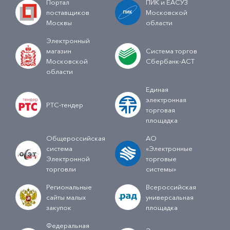
Портал
ПИК и ЕАСУЗ
поставщиков
Московской
Москвы
области
Электронный
магазин
Система торгов
Московской
Сбербанк-АСТ
области
Единая
электронная
РТС-тендер
торговая
площадка
Общероссийская
АО
система
«Электронные
Электронной
торговые
торговли
системы»
Региональные
Всероссийская
сайты малых
универсальная
закупок
площадка
Федеральная