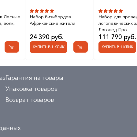
в Лесные
Набор бизибордов
Набор для прове
, волк,
Африканские жители
логопедических з
Логопед Про
24 390 руб.
111 790 руб.
КУПИТЬ В 1 КЛИК
КУПИТЬ В 1 КЛИК
аз
Гарантия на товары
Упаковка товаров
Возврат товаров
 данных