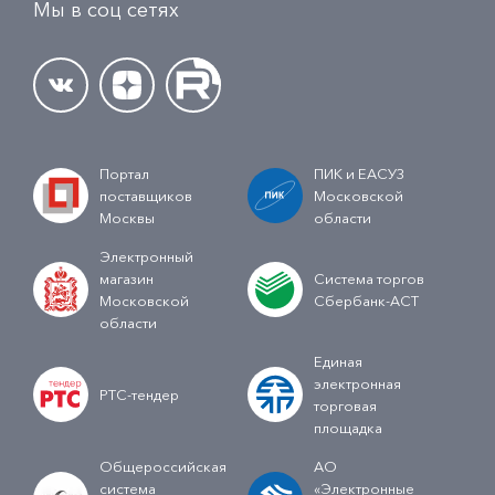
Мы в соц сетях
Портал
ПИК и ЕАСУЗ
поставщиков
Московской
Москвы
области
Электронный
магазин
Система торгов
Московской
Сбербанк-АСТ
области
Единая
электронная
РТС-тендер
торговая
площадка
Общероссийская
АО
система
«Электронные