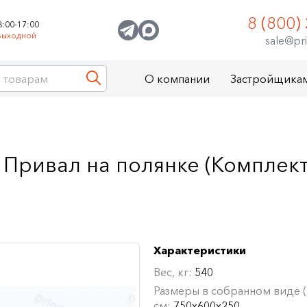
8 (800)
8:00-17:00
Выходной
sale@pri
О компании
Застройщика
Привал на полянке (Комплект
Характеристики
Вес, кг:
540
Размеры в собранном виде (Д
см:
750х600х250