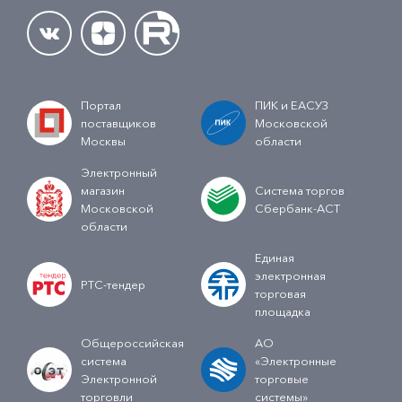
Портал
ПИК и ЕАСУЗ
поставщиков
Московской
Москвы
области
Электронный
магазин
Система торгов
Московской
Сбербанк-АСТ
области
Единая
электронная
РТС-тендер
торговая
площадка
Общероссийская
АО
система
«Электронные
Электронной
торговые
торговли
системы»